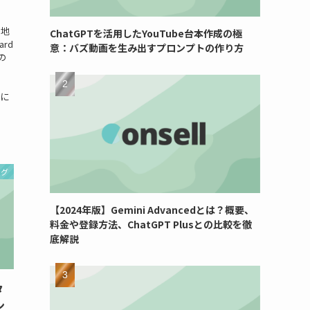
説
な地
ChatGPTを活用したYouTube台本作成の極
rd
意：バズ動画を生み出すプロンプトの作り方
の
更に
ング
【2024年版】Gemini Advancedとは？概要、
料金や登録方法、ChatGPT Plusとの比較を徹
底解説
タ
ン