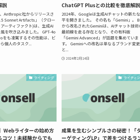
解説
ChatGPT Plusとの比較を徹底解
日、Anthropic社からリリースさ
2024年、Googleは生成AIチャットの新た
.5 Sonnet Artifacts」（クロー
平を開きました。 その名も「Gemini」。 Ba
ット アーティファクト)は、生成AI
から改名されたGeminiは、AIチャット技術
を吹き込みました。 GPT-4o
最前線を走る存在となり、その有料版
.5 Proをも凌駕するその性能は、ビ
「Gemini Advanced」が話題を集めていま
ら個人のタスク...
す。 Geminiへの改名は単なるブランド変
と...
2024年2月14日
ライティング
ライティ
版】Webライターの始め方
成果を生むシンプルさの秘密！「
るコツ！未経験からでも
ーゲティングLP」で差をつけるラ