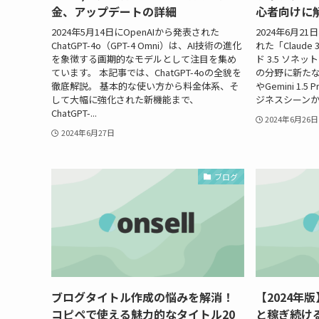
金、アップデートの詳細
心者向けに
2024年5月14日にOpenAIから発表された
2024年6月21
ChatGPT-4o（GPT-4 Omni）は、AI技術の進化
れた「Claude 3
を象徴する画期的なモデルとして注目を集め
ド 3.5 ソネ
ています。 本記事では、ChatGPT-4oの全貌を
の分野に新たな風
徹底解説。 基本的な使い方から料金体系、そ
やGemini 1
して大幅に強化された新機能まで、
ジネスシーンか
ChatGPT-...
2024年6月26日
2024年6月27日
ブログ
ブログタイトル作成の悩みを解消！
【2024年
コピペで使える魅力的なタイトル20
と稼ぎ続け