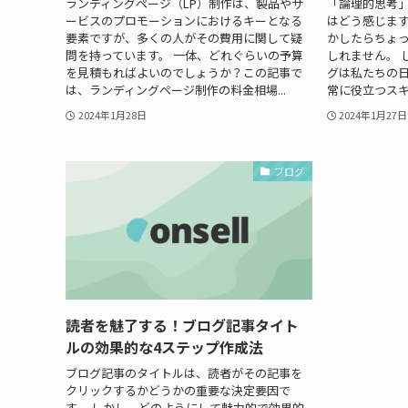
ランディングページ（LP）制作は、製品やサ
「論理的思考
ービスのプロモーションにおけるキーとなる
はどう感じます
要素ですが、多くの人がその費用に関して疑
かしたらちょ
問を持っています。 一体、どれぐらいの予算
しれません。 
を見積もればよいのでしょうか？この記事で
グは私たちの
は、ランディングページ制作の料金相場...
常に役立つスキル
2024年1月28日
2024年1月27日
ブログ
読者を魅了する！ブログ記事タイト
ルの効果的な4ステップ作成法
ブログ記事のタイトルは、読者がその記事を
クリックするかどうかの重要な決定要因で
す。 しかし、どのようにして魅力的で効果的