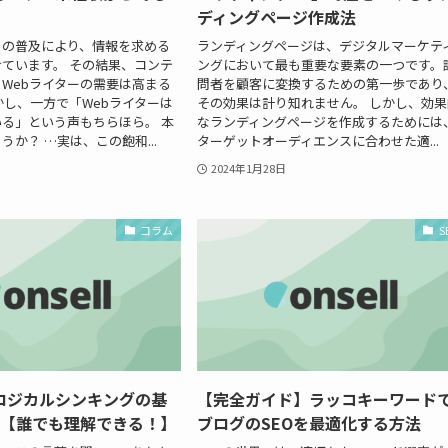
ディングページ作成法
トの普及により、情報を求める
ランディングページは、デジタルマーケテ
ています。 その結果、コンテ
ングにおいて最も重要な要素の一つです。
Webライターの需要は高まる
問者を顧客に変換するための第一歩であり
かし、一方で「Webライターは
その効果は計り知れません。 しかし、効果
る」という声もちらほら。 本
なランディングページを作成するためには
うか？ …実は、この飽和...
ターゲットオーディエンスに合わせた適...
2024年1月28日
コラム
S
ロジカルシンキングの基
【完全ガイド】ラッコキーワード
プ【誰でも理解できる！】
ブログのSEOを最適化する方法