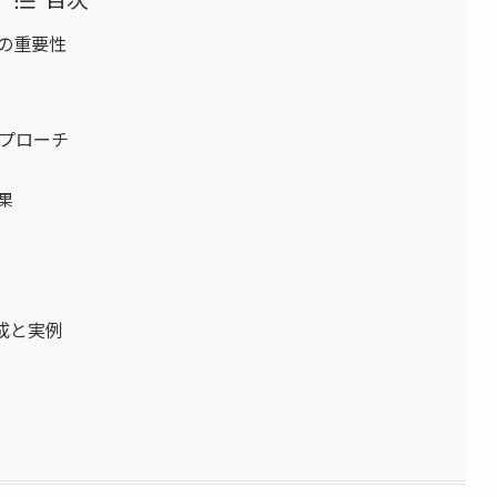
成の重要性
なアプローチ
効果
成と実例